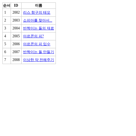
순서
ID
이름
1
2002
리스 항구의 테오
2
2003
소피아를 찾아서...
3
2004
반짝이는 돌의 재료
4
2005
아르콘의 피?
5
2006
아르콘의 피 입수
6
2007
반짝이는 돌 만들기
7
2008
이상한 약 전해주기