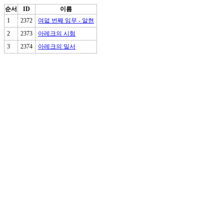
순서
ID
이름
1
2372
여덟 번째 임무 - 알현
2
2373
아레크의 시험
3
2374
아레크의 밀서