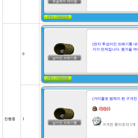
뒷골목의 제이엠
(먼지 투성이인 쓰레기통 내
가가 만져집니다. 뭔가을 꺼
0
넘어진 쓰레기통
(거미줄로 범벅이 된 구겨진
진행중
1
넘어진 쓰레기통
 구겨진 종이조각 1개