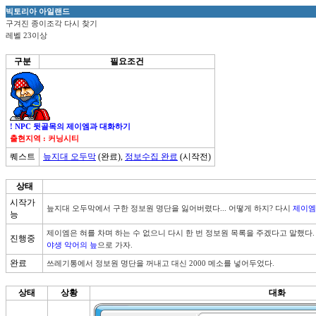
빅토리아 아일랜드
구겨진 종이조각 다시 찾기
레벨 23이상
구분
필요조건
! NPC 뒷골목의 제이엠과 대화하기
출현지역 : 커닝시티
퀘스트
늪지대 오두막
(완료),
정보수집 완료
(시작전)
상태
시작가
늪지대 오두막에서 구한 정보원 명단을 잃어버렸다... 어떻게 하지? 다시 
제이엠
능
제이엠은 혀를 차며 하는 수 없으니 다시 한 번 정보원 목록을 주겠다고 말했다.
진행중
야생 악어의 늪
으로 가자.
완료
쓰레기통에서 정보원 명단을 꺼내고 대신 2000 메소를 넣어두었다.
상태
상황
대화