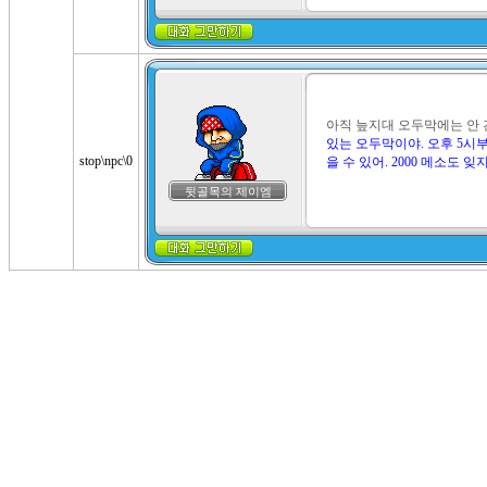
아직 늪지대 오두막에는 안 간
있는 오두막이야. 
오후 5시부
stop\npc\0
을 수 있어. 
2000 메소
도 잊
뒷골목의 제이엠