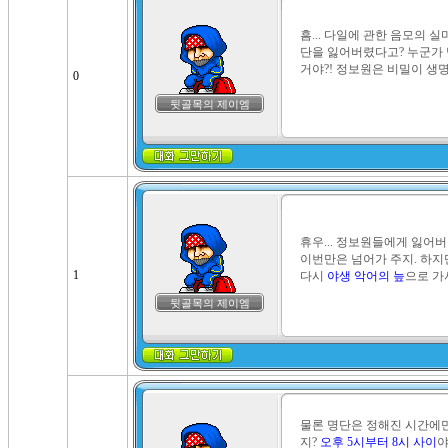
흠... 다일에 관한 음모의 실
단을 잃어버렸다고? 누군가 
거야?! 정보원은 비밀이 생명
0
뒷골목의 제이엠
휴우... 정보원들에게 잃어버
이번만은 넘어가 주지. 하지만
1
다시 
야생 악어의 늪
으로 가
뒷골목의 제이엠
물론 명단은 정해진 시간에만
지? 
오후 5시부터 8시 사이
야