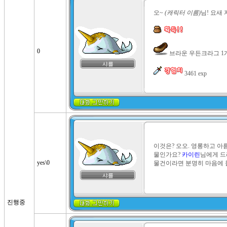
오~ 
(캐릭터 이름)
님! 요새 
0
 브라운 우든크라그 1개
샤를
 3461 exp
이것은? 오오. 영롱하고 아
물인가요? 
카이린
님에게 드
yes\0
물건이라면 분명히 마음에 들
샤를
진행중