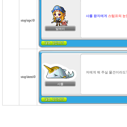
샤를 왕자에게 
스텀프의 눈
stop\npc\0
발레리
저에게 뭐 주실 물건이라도
stop\item\0
샤를