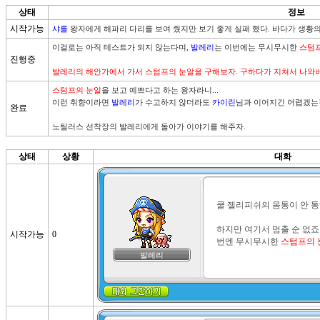
상태
정보
시작가능
샤를
 왕자에게 해파리 다리를 보여 줬지만 보기 좋게 실패 했다. 바다가 생황
이걸로는 아직 테스트가 되지 않는다며, 
발레리
는 이번에는 무시무시한 
스텀
진행중
발레리의 해안가에서 가서 스텀프의 눈알을 구해보자. 구하다가 지쳐서 나와
스텀프의 눈알
을 보고 예쁘다고 하는 왕자라니...

이런 취향이라면 
발레리
가 수고하지 않더라도 
카이린
님과 이어지긴 어렵겠는걸
완료
노틸러스 선착장의 발레리에게 돌아가 이야기를 해주자.
상태
상황
대화
쿨 젤리피쉬의 몸통이 안 통하
하지만 여기서 멈출 순 없죠
시작가능
0
번엔 무시무시한 
스텀프의 
발레리