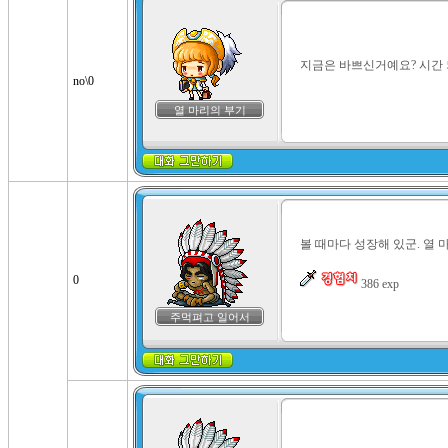
지금은 바쁘신거예요? 시간 
no\0
열 마리의 부기
볼 때마다 성장해 있군. 열 
0
 386 exp
주먹펴고 일어서