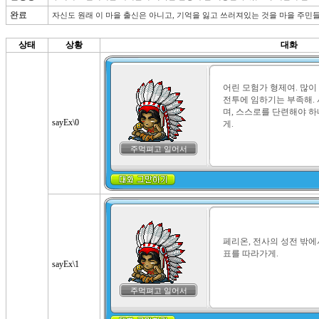
완료
자신도 원래 이 마을 출신은 아니고, 기억을 잃고 쓰러져있는 것을 마을 주민
상태
상황
대화
어린 모험가 형제여. 많이
전투에 임하기는 부족해.
며, 스스로를 단련해야 하
sayEx\0
게.
주먹펴고 일어서
페리온, 전사의 성전 밖에
표를 따라가게.
sayEx\1
주먹펴고 일어서