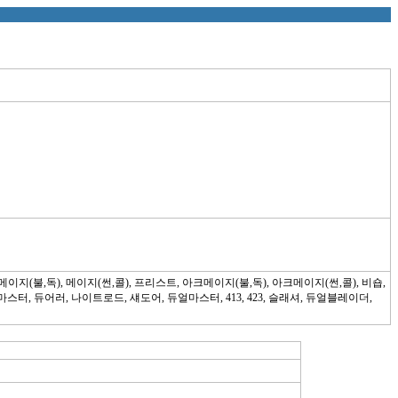
 메이지(불,독), 메이지(썬,콜), 프리스트, 아크메이지(불,독), 아크메이지(썬,콜), 비숍,
, 시프마스터, 듀어러, 나이트로드, 섀도어, 듀얼마스터, 413, 423, 슬래셔, 듀얼블레이더,