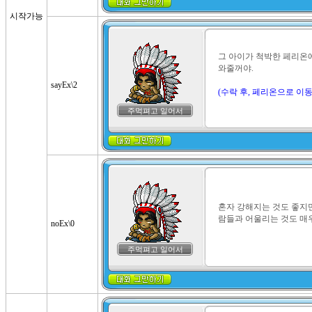
시작가능
그 아이가 척박한 페리온에
와줄꺼야.

sayEx\2
(수락 후, 페리온으로 이
주먹펴고 일어서
혼자 강해지는 것도 좋지만,
람들과 어울리는 것도 매우
noEx\0
주먹펴고 일어서