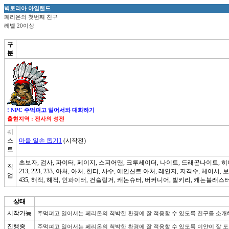
빅토리아 아일랜드
페리온의 첫번째 친구
레벨 20이상
구
분
! NPC 주먹펴고 일어서와 대화하기
출현지역 : 전사의 성전
퀘
스
마을 일손 돕기1
(시작전)
트
초보자, 검사, 파이터, 페이지, 스피어맨, 크루세이더, 나이트, 드래곤나이트, 히어로, 
직
213, 223, 233, 아처, 아처, 헌터, 사수, 에인션트 아처, 레인저, 저격수, 체이서
업
435, 해적, 해적, 인파이터, 건슬링거, 캐논슈터, 버커니어, 발키리, 캐논블래스터, 바
상태
시작가능
주먹펴고 일어서는 페리온의 척박한 환경에 잘 적응할 수 있도록 친구를 소개
진행중
주먹펴고 일어서는 페리온의 척박한 환경에 잘 적응할 수 있도록 이얀이 잘 도