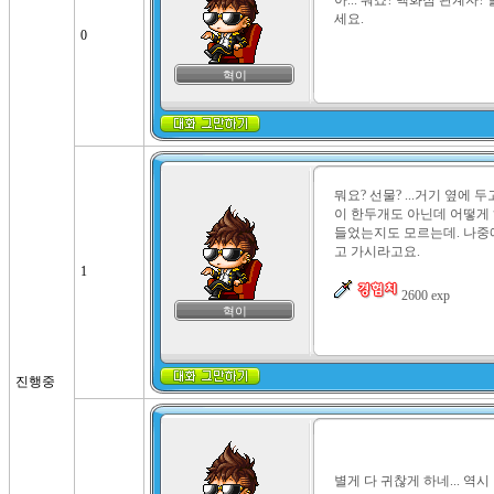
아... 뭐죠? 백화점 관계자
세요.
0
혁이
뭐요? 선물? ...거기 옆에 
이 한두개도 아닌데 어떻게 
들었는지도 모르는데. 나중
고 가시라고요.

1
 2600 exp
혁이
진행중
별게 다 귀찮게 하네... 역