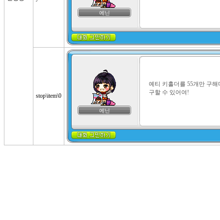
에닌
예티 키홀더를 55개만 구해다
구할 수 있어여!
stop\item\0
에닌