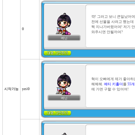
꺅! 그러고 보니 큰일났어여
전에 선물을 사려고 했는데
쩍 지나가버렸어여! 저기 안
0
와주시면 안될까여?
에닌
혁이 오빠에게 제가 좋아하는
헤헤헤. 
예티 키홀더
를 
55개
시작가능
yes\0
에 가면 구할 수 있어여!
에닌