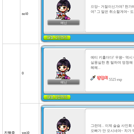
으앙~ 거절이신가여? 한가
여? 그 말은 취소할게여~ 
no\0
에닌
예티 키홀더다! 우왕~ 역시
실몽실한 흰 털하며 멍청해 
헤헤...

0
 5525 exp
에닌
그런데... 이제 슬슬 사인회
오빠가 안 오시네여~ 차가 막히
진행중
yes\0