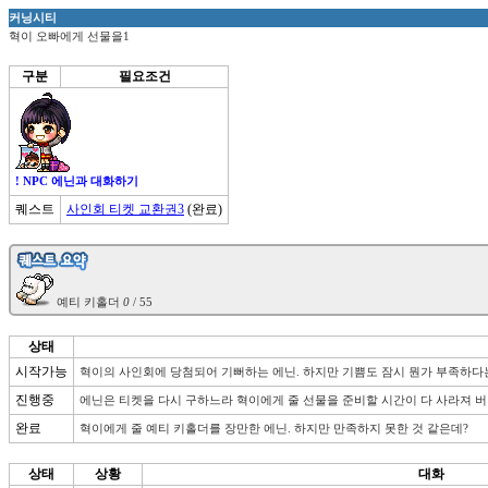
커닝시티
혁이 오빠에게 선물을1
구분
필요조건
! NPC 에닌과 대화하기
퀘스트
사인회 티켓 교환권3
(완료)
 예티 키홀더 
0
상태
시작가능
혁이의 사인회에 당첨되어 기뻐하는 에닌. 하지만 기쁨도 잠시 뭔가 부족하다는 
진행중
에닌은 티켓을 다시 구하느라 혁이에게 줄 선물을 준비할 시간이 다 사라져 버
완료
혁이에게 줄 예티 키홀더를 장만한 에닌. 하지만 만족하지 못한 것 같은데?
상태
상황
대화