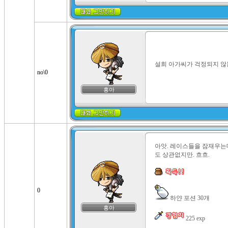
설희 아가씨가 걱정되지 않
no\0
홍아
아앗. 레이스들을 잠재우는
도 상관없지만. 흐흐.

0
 하얀 포션 30개

홍아
 225 exp