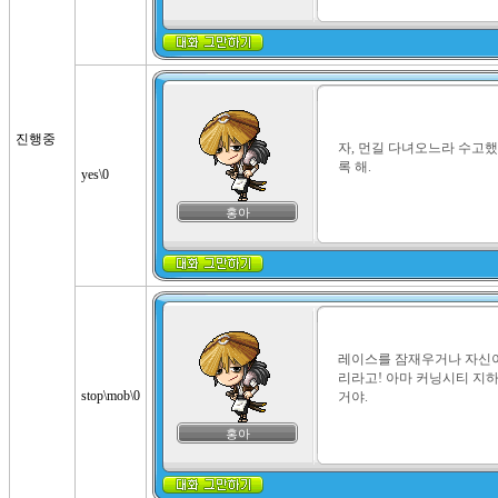
진행중
자, 먼길 다녀오느라 수고
록 해.
yes\0
홍아
레이스를 잠재우거나 자신이
리라고! 아마 커닝시티 지하
stop\mob\0
거야.
홍아