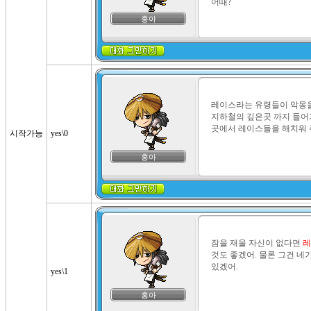
어때?
홍아
레이스라는 유령들이 악몽을
지하철의 깊은곳 까지 들어
곳에서 레이스들을 해치워 
시작가능
yes\0
홍아
잠을 재울 자신이 없다면 
레
것도 좋겠어. 물론 그건 네가
있겠어.
yes\1
홍아