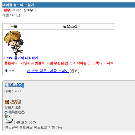
메이플 월드의 모험가
[필수]
레이스 잠재우기
레벨 14이상
구분
필요조건
! NPC 홍아와 대화하기
출현지역 : 커닝시티 뒷골목, 비밀 수련실 입구, 시작하는 곳, 도둑의 아지트
퀘스트
네 번째 임무 - 이중 스파이
(완료)

레이스 
0
 / 10

 하얀 포션 30 개
