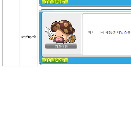
어서.. 어서 제동생 
제임스
를
stop\npc\0
경호대장