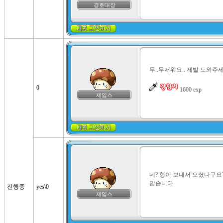
경호대장
무..무서워요.. 제발 도와주세요.
0
 1600 exp
제임스
네? 형이 보내서 오셨다구요? 
맙습니다.
진행중
yes\0
제임스