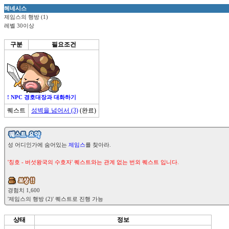
헤네시스
제임스의 행방 (1)
레벨 30이상
구분
필요조건
! NPC 경호대장과 대화하기
퀘스트
성벽을 넘어서 (3)
(완료)

성 어디인가에 숨어있는 
제임스
를 찾아라.

'칭호 - 버섯왕국의 수호자' 퀘스트와는 관계 없는 번외 퀘스트 입니다.
상태
정보