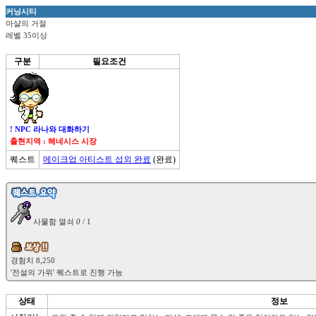
커닝시티
마샬의 거절
레벨 35이상
구분
필요조건
! NPC 라나와 대화하기
출현지역 : 헤네시스 시장
퀘스트
메이크업 아티스트 섭외 완료
(완료)
 사물함 열쇠 
0
 / 1

상태
정보