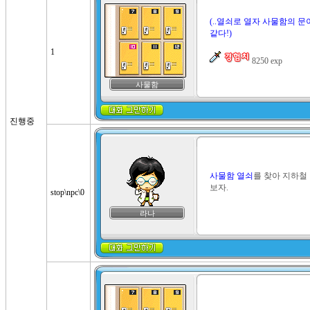
(..열쇠로 열자 사물함의 문
같다!)
1
 8250 exp
사물함
진행중
사물함 열쇠
를 찾아 지하철
보자.
stop\npc\0
라나