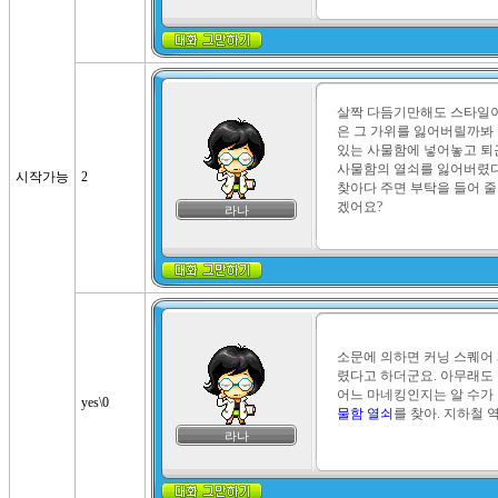
살짝 다듬기만해도 스타일이
은 그 가위를 잃어버릴까봐 
있는 사물함에 넣어놓고 퇴근
사물함의 열쇠를 잃어버렸다
시작가능
2
찾아다 주면 부탁을 들어 줄
겠어요?
라나
소문에 의하면 커닝 스퀘어 
렸다고 하더군요. 아무래도 
어느 마네킹인지는 알 수가 
yes\0
물함 열쇠
를 찾아. 지하철 
라나