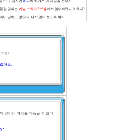
일까? 아쉽지만 
라나
에게 가서 이 사실을 전하자.
사물함 열쇠는 
커닝 스퀘어 5~6층
에서 잃어버렸다고 했지?
이내 닫히고 말았다. 다시 열어 보도록 하자.
요? 

 같아요.
위 없이는 머리를 다듬을 수 없다
죠?