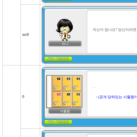
자신이 없나요? 당신이라면 
no\0
라나
...

0
(굳게 닫혀있는 사물함이다
사물함