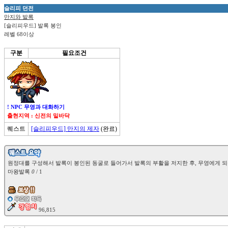
슬리피 던전
만지와 발록
[슬리피우드] 발록 봉인
레벨 68이상
구분
필요조건
! NPC 무영과 대화하기
출현지역 : 신전의 밑바닥
퀘스트
[슬리피우드] 만지의 제자
(완료)
마왕발록 
0
 / 1
