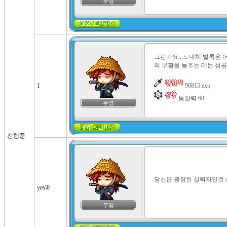
무영
그런가요...도대체 발록은
의 부활을 늦추는 데는 성공
1
 통찰력 60
무영
진행중
당신은 굉장한 실력자인것 
yes\0
무영