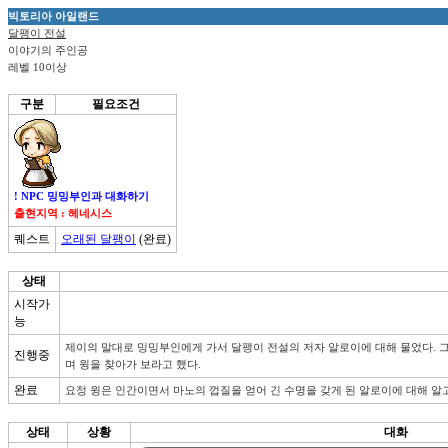
빅토리아 아일랜드
달팽이 전설
이야기의 주인공
레벨 10이상
구분
필요조건
! NPC 밍밍부인과 대화하기
출현지역 : 헤네시스
퀘스트
오래된 달팽이
(완료)
상태
시작가
능
제이의 말대로 밍밍부인에게 가서 달팽이 전설의 저자 알로이에 대해 물었다. 
진행중
며 윙을 찾아가 보라고 했다.
완료
요정 윙은 인간이면서 마노의 껍질을 얻어 긴 수명을 갖게 된 알로이에 대해 알고
상태
상황
대화