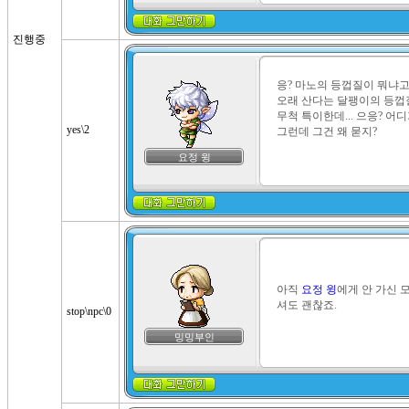
진행중
응? 마노의 등껍질이 뭐냐고
오래 산다는 달팽이의 등껍
무척 특이한데... 으응? 어디
yes\2
그런데 그건 왜 묻지?
요정 윙
아직 
요정 윙
에게 안 가신 
셔도 괜찮죠.
stop\npc\0
밍밍부인