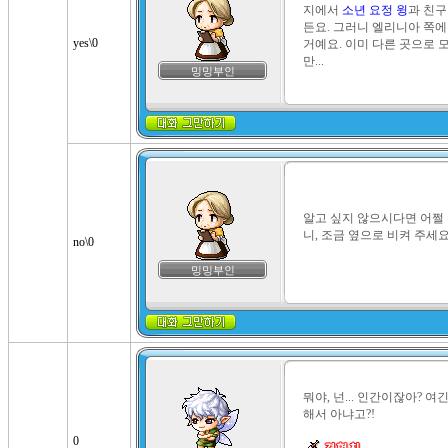
지에서 
소년 요정 윙
과 친
든요. 그러니 엘리니아 쪽에 
yes\0
거예요. 이미 다른 곳으로 
만...
밍밍부인
알고 싶지 않으시다면 어쩔 
니, 조금 옆으로 비켜 주세요
no\0
밍밍부인
뭐야, 넌... 인간이잖아? 여
해서 아냐고?!

0