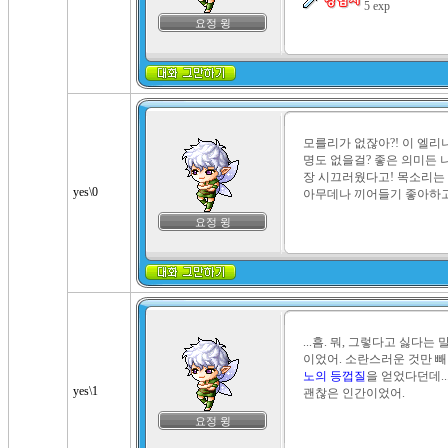
 5 exp
요정 윙
모를리가 없잖아?! 이 엘리
명도 없을걸? 좋은 의미든 나
장 시끄러웠다고! 목소리는 
yes\0
아무데나 끼어들기 좋아하고
요정 윙
...흠. 뭐, 그렇다고 싫다
이었어. 소란스러운 것만 빼
노의 등껍질
을 얻었다던데..
yes\1
괜찮은 인간이었어.
요정 윙