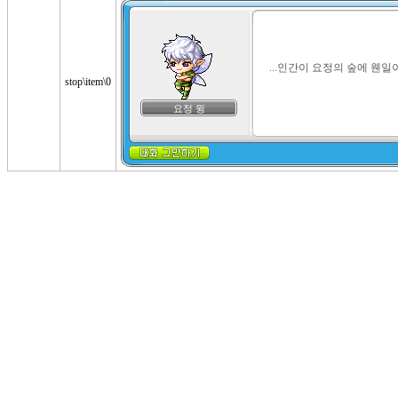
...인간이 요정의 숲에 웬일
stop\item\0
요정 윙