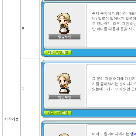
축제 준비에 한창이라 바쁘니
네? 알로이 할아버지 말씀이
도 쳤나요? ...휴우. 그건
0
만 바다를 떠돌며 온갖 사고를
밍밍부인
그 분이 지금 어디에 계신지
기를 좋아하시는 분이니까요.
1
있는데... 거기 쓰여 있던
밍밍부인
시작가능
아마도 할아버지께서는 
엘