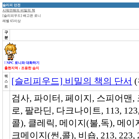
슬리피 던전
시워언해의 비밀의 책
[슬리피우드] 배고픈 로니
레벨 65이상
구
분
! NPC 로니와 대화하기
출현지역 : 조용한 습지
퀘
[슬리피우드] 비밀의 책의 단서
(
스
트
검사, 파이터, 페이지, 스피어맨
로, 팔라딘, 다크나이트, 113, 123
콜), 클레릭, 메이지(불,독), 메이
크메이지(썬,콜), 비숍, 213, 223