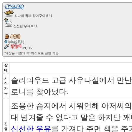
 리나의 특제 장어구이 
0
 신선한 우유 
0
 / 1

 39,015

상
태
슬리피우드 고급 사우나실에서 만난
시
작
가
로니를 찾아냈다.
능
조용한 습지에서 시워언해 아저씨의
대 넘겨줄 수 없다고 말은 하지만 꽤
진
신선한 우유
를 가져다 주면 책을 주
행