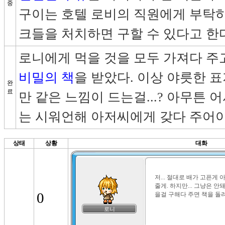
중
구이는 호텔 로비의 직원에게 부탁하
크들을 처치하면 구할 수 있다고 한다
비밀의 책
을 받았다. 이상 야릇한 표
완
료
만 같은 느낌이 드는걸...? 아무튼
는 시워언해 아저씨에게 갖다 주어야
상태
상황
대화
저... 절대로 배가 고픈게 아냐.
줄게. 하지만... 그냥은 안돼
0
을걸 구해다 주면 책을 돌
로니