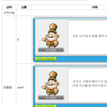
상태
상황
대화
시작가능
감히 내 마뇽의 알을 훔쳐
0
슈피겔만
크크크. 어쨌든 빼앗기지 않
따로 처리를 좀 해놔야겠어
진행중
yes\0
슈피겔만