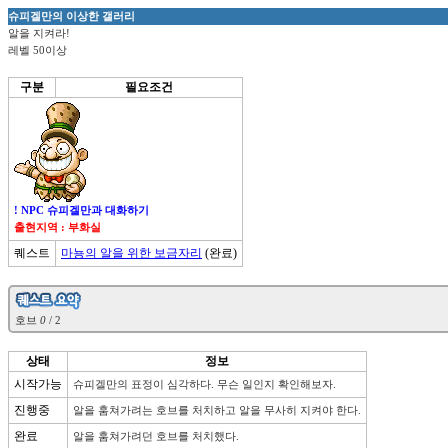
슈피겔만의 이상한 갤러리
알을 지켜라!
레벨 50이상
구분
필요조건
! NPC 슈피겔만과 대화하기
출현지역 : 부화실
퀘스트
마뇽의 알을 위한 보금자리
(완료)

호브 
0
상태
정보
시작가능
슈피겔만의 표정이 심각하다. 무슨 일인지 확인해보자. 
진행중
알을 훔쳐가려는 호브를 처치하고 알을 무사히 지켜야 한다.
완료
알을 훔쳐가려던 호브를 처치했다.