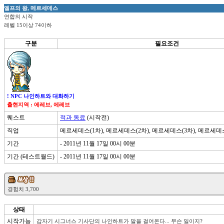
엘프의 왕, 메르세데스
연합의 시작
레벨 15이상 74이하
구분
필요조건
! NPC 나인하트와 대화하기
출현지역 : 에레브, 에레브
퀘스트
적과 동료
(시작전)
직업
메르세데스(1차), 메르세데스(2차), 메르세데스(3차), 메르세데
기간
- 2011년 11월 17일 00시 00분
기간 (테스트월드)
- 2011년 11월 17일 00시 00분
상태
시작가능
갑자기 시그너스 기사단의 나인하트가 말을 걸어온다... 무슨 일이지?