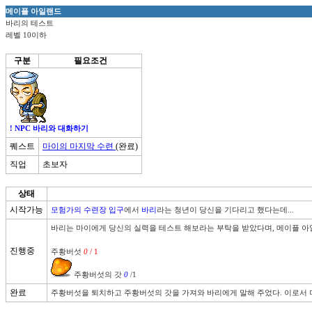
메이플 아일랜드
바리의 테스트
레벨 10이하
구분
필요조건
! NPC 바리와 대화하기
퀘스트
마이의 마지막 수련
(완료)
직업
초보자
상태
시작가능
모험가의 수련장 입구
에서 
바리
라는 청년이 당신을 기다리고 했다는데...
바리는 마이에게 당신의 실력을 테스트 해보라는 부탁을 받았다며, 메이플 아
진행중
주황버섯 
0
 / 1
 주황버섯의 갓 
0
/1
완료
주황버섯을 퇴치하고 주황버섯의 갓을 가져와 바리에게 말해 주었다. 이로서 마