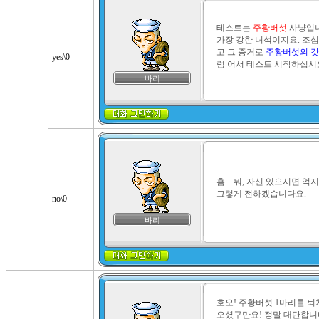
테스트는 
주황버섯
 사냥입
가장 강한 녀석이지요. 조심
고 그 증거로 
주황버섯의 갓
yes\0
럼 어서 테스트 시작하십시
바리
흠... 뭐, 자신 있으시면 
그렇게 전하겠습니다요.
no\0
바리
호오! 주황버섯 1마리를 퇴
오셨구만요! 정말 대단합니다