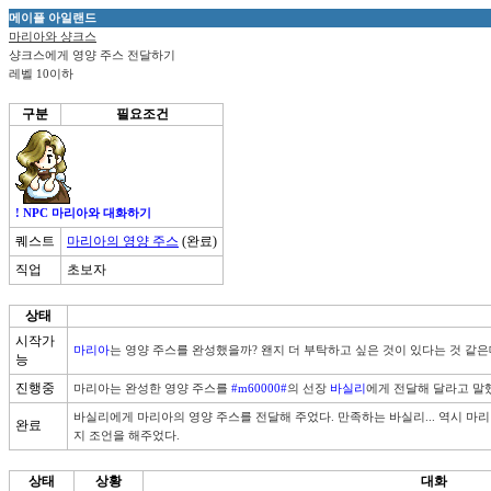
메이플 아일랜드
마리아와 샹크스
샹크스에게 영양 주스 전달하기
레벨 10이하
구분
필요조건
! NPC 마리아와 대화하기
퀘스트
마리아의 영양 주스
(완료)
직업
초보자
상태
시작가
마리아
는 영양 주스를 완성했을까? 왠지 더 부탁하고 싶은 것이 있다는 것 같은데.
능
진행중
마리아는 완성한 영양 주스를 
#m60000#
의 선장 
바실리
에게 전달해 달라고 말했다
바실리에게 마리아의 영양 주스를 전달해 주었다. 만족하는 바실리... 역시 마
완료
지 조언을 해주었다. 
상태
상황
대화