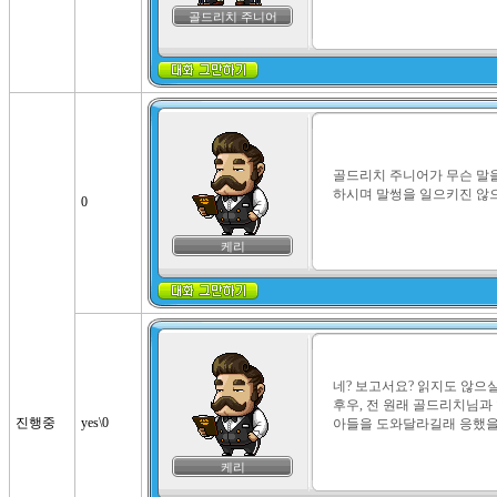
골드리치 주니어
골드리치 주니어가 무슨 말을
하시며 말썽을 일으키진 않으
0
케리
네? 보고서요? 읽지도 않으실 
후우, 전 원래 골드리치님과 
진행중
yes\0
아들을 도와달라길래 응했을 
케리