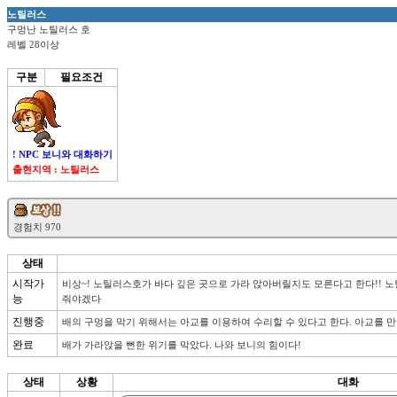
노틸러스
구멍난 노틸러스 호
레벨 28이상
구분
필요조건
! NPC 보니와 대화하기
출현지역 : 노틸러스
상태
시작가
비상~! 노틸러스호가 바다 깊은 곳으로 가라 앉아버릴지도 모른다고 한다!! 노
능
줘야겠다
진행중
배의 구멍을 막기 위해서는 아교를 이용하여 수리할 수 있다고 한다. 아교를 만
완료
배가 가라앉을 뻔한 위기를 막았다. 나와 보니의 힘이다!
상태
상황
대화