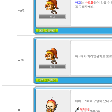
아교
는 
바르톨
만이 만들 수 
꼭 구해주세요.
yes\1
보니
아~ 배가 가라앉을지도 모르는
no\0
보니
뭐어~~? 배에 구멍이 났다고
0
 970 exp