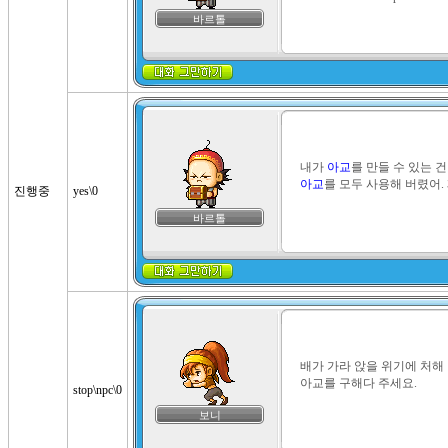
바르톨
내가 
아교
아교
를 모두 사용해 버렸어.
진행중
yes\0
바르톨
배가 가라 앉을 위기에 처해
아교를 구해다 주세요.
stop\npc\0
보니