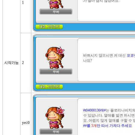
가 얼마 남지 않았어요.
1
뿌빠
바쁘시지 않으시면 저 대신 
코코
나요?
시작가능
2
뿌빠
#t04000136매#
는 플로리나비치의
수 있답니다. 열매를 발견 하시면
요. 어렵지 않게 열매를 구할 수 
yes\0
##를 
5개
만 따서 가져다 주세요
뿌빠