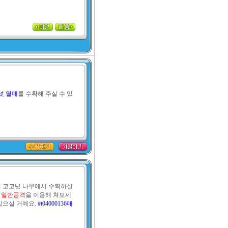
넛 열매
를 수확해 주실 수 있
 코코넛 나무에서 수확하실 
 
일반공격
을 이용해 쳐보세
있으실 거예요. 
#t04000136매