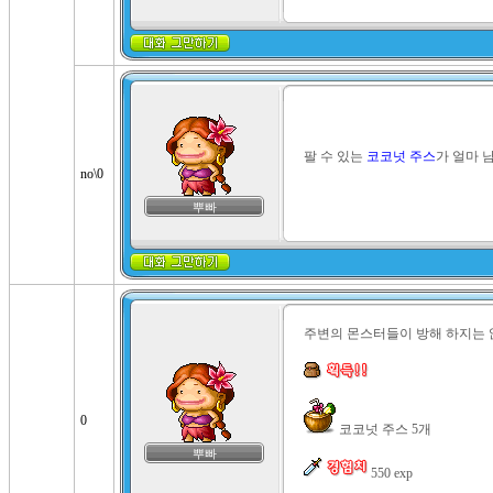
팔 수 있는 
코코넛 주스
가 얼마 
no\0
뿌빠
주변의 몬스터들이 방해 하지는 
0
 코코넛 주스 5개

뿌빠
 550 exp