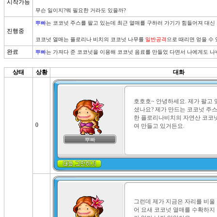
시작가능
뿌빠
는 코코넛 주스를 팔고 있는데 최근 열매를 구하러 가기가 힘들어져 대신 
진행중
코코넛 열매는 플로리나 비치의 코코넛 나무를 
일반공격
완료
뿌빠
는 가져다 준 코코넛을 이용해 코코넛 음료를 만들었 다면서 나에게도 나눠
상태
상황
대화
호호호~ 안녕하세요. 제가 팔고 
셨나요? 제가 만드는 코코넛 주
한 플로리나비치의 자연산 코코넛
0
여 만들고 있거든요.
뿌빠
그런데 제가 지금은 자리를 비울 
어 요새 코코넛 열매를 수확하지 