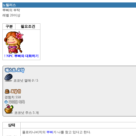
노틸러스
뿌빠의 부탁
레벨 20이상
구분
필요조건
! NPC 뿌빠와 대화하기
 코코넛 열매 
0
 / 5

상태
플로리나비치의 
뿌빠
가 나를 찾고 있다고 한다.
