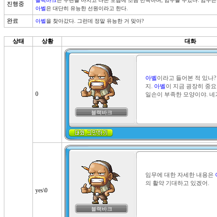
블랙바크
는 수련을 마치고 나온 모습에 조금 만족하며, 임무를 주었다. 임무는
진행중
아벨
은 대단히 유능한 선원이라고 한다.
완료
아벨
을 찾아갔다. 그런데 정말 유능한 거 맞아?
상태
상황
대화
아벨
이라고 들어본 적 있나
지. 
아벨
이 지금 굉장히 중요
0
일손이 부족한 모양이야. 네
블랙바크
임무에 대한 자세한 내용은 
의 활약 기대하고 있겠어.
yes\0
블랙바크