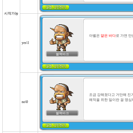
시작가능
아벨은 
얕은 바다
로 가면 만
yes\1
블랙바크
조금 강해졌다고 거만해 진거
해적을 위한 일이란 걸 명심
no\0
블랙바크