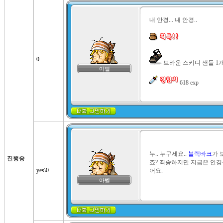
내 안경... 내 안경..

0
 브라운 스키디 샌들 1개
아벨
 618 exp
누.. 누구세요.. 
블랙바크
가 
진행중
죠? 죄송하지만 지금은 안경
yes\0
어요.
아벨