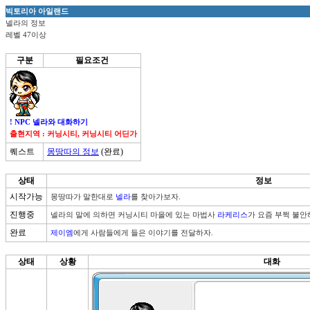
빅토리아 아일랜드
넬라의 정보
레벨 47이상
구분
필요조건
! NPC 넬라와 대화하기
출현지역 : 커닝시티, 커닝시티 어딘가
퀘스트
몽땅따의 정보
(완료)
상태
정보
시작가능
몽땅따가 말한대로 
넬라
를 찾아가보자.
진행중
넬라의 말에 의하면 커닝시티 마을에 있는 마법사 
라케리스
가 요즘 부쩍 불안
완료
제이엠
에게 사람들에게 들은 이야기를 전달하자.
상태
상황
대화