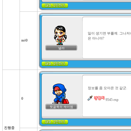
일이 생기면 부를께. 그나저
은 아니야?
no\0
넬라
정보를 좀 모아온 것 같군.

0
 9545 exp
뒷골목의 제이엠
진행중