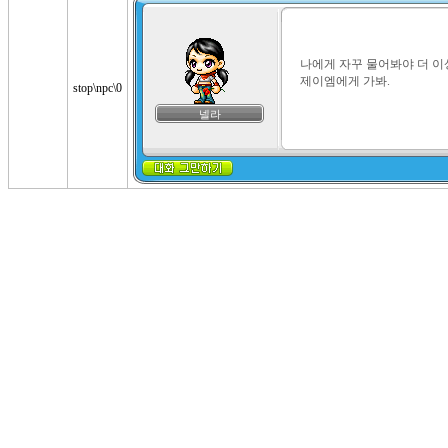
나에게 자꾸 물어봐야 더 이
제이엠에게 가봐.
stop\npc\0
넬라