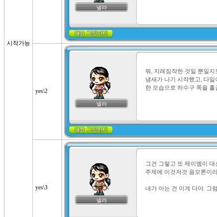
넬라
시작가능
뭐, 지레짐작한 것일 뿐일지
냄새가 나기 시작했고, 다일
한 모습으로 하수구 쪽을 흘
yes\2
넬라
그건 그렇고 또 제이엠이 대
주제에 이것저것 음모론이라면..
yes\3
내가 아는 건 이게 다야. 그
넬라