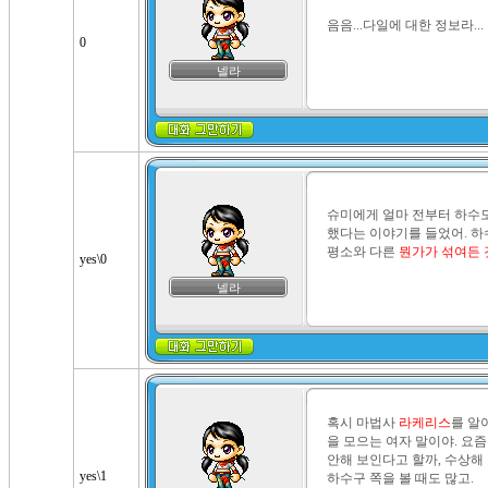
음음...다일에 대한 정보라...
0
넬라
슈미에게 얼마 전부터 하수
했다는 이야기를 들었어. 하
평소와 다른 
뭔가가 섞여든 
yes\0
넬라
혹시 마법사 
라케리스
를 알
을 모으는 여자 말이야. 요즘
안해 보인다고 할까, 수상해 
yes\1
하수구 쪽을 볼 때도 많고.