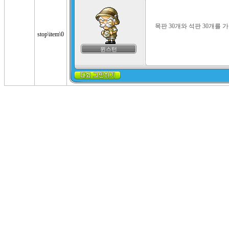
목판 30개와 석판 30개를 
stop\item\0
윈스턴