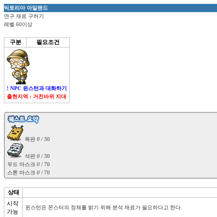
빅토리아 아일랜드
연구 재료 구하기
레벨 60이상
구분
필요조건
! NPC 윈스턴과 대화하기
출현지역 : 거친바위 지대
 목판 
0
 석판 
0
 / 30

우드 마스크 
0
 / 70

스톤 마스크 
0
상태
시작
윈스턴은 몬스터의 정체를 밝기 위해 분석 재료가 필요하다고 한다.
가능