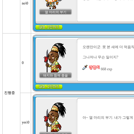
no\0
열 마리의 부기
오랜만이군. 못 본 새에 더 먹음직
그나저나 무슨 일이지?

0
 668 exp
돼지와 함께 춤을
진행중
아~ 열 마리의 부기. 내가 그렇게
yes\0