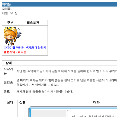
페리온
오해풀기
레벨 55이상
구분
필요조건
! NPC 열 마리의 부기와 대화하기
출현지역 : 페리온
상태
시작가
지난 번, 주먹펴고 일어서의 선물에 대해 오해를 풀어야 한다고 열 마리의 부기가
능
열 마리의 부기는 돼지와 함께 춤을은 절대 고의로 남을 괴롭힐 사람이 아니라며, 
진행중
춤을에게 가서 이야기를 나눠 보자.
완료
돼지와 함께 춤을을 찾아가서 대화를 나눴다.
상태
상황
대화
아, 그리고 지난 번 제가 주먹펴