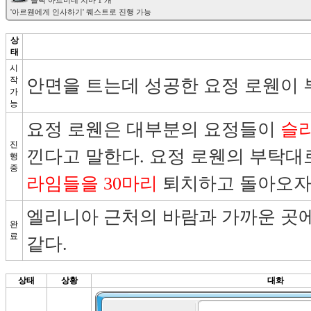
 블랙 아르미네 치마 1 개

상
태
시
작
안면을 트는데 성공한 요정 로웬이 
가
능
요정 로웬은 대부분의 요정들이 
슬
진
낀다고 말한다. 요정 로웬의 부탁대
행
중
라임들을 30마리
 퇴치하고 돌아오자
엘리니아 근처의 바람과 가까운 곳에
완
료
같다.
상태
상황
대화