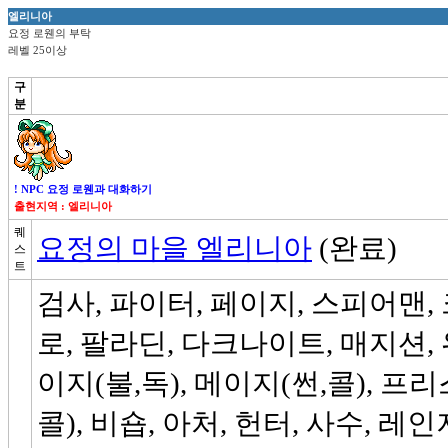
엘리니아
요정 로웬의 부탁
레벨 25이상
구
분
! NPC 요정 로웬과 대화하기
출현지역 : 엘리니아
퀘
요정의 마을 엘리니아
(완료)
스
트
검사, 파이터, 페이지, 스피어맨
로, 팔라딘, 다크나이트, 매지션, 
이지(불,독), 메이지(썬,콜), 프
콜), 비숍, 아처, 헌터, 사수, 레