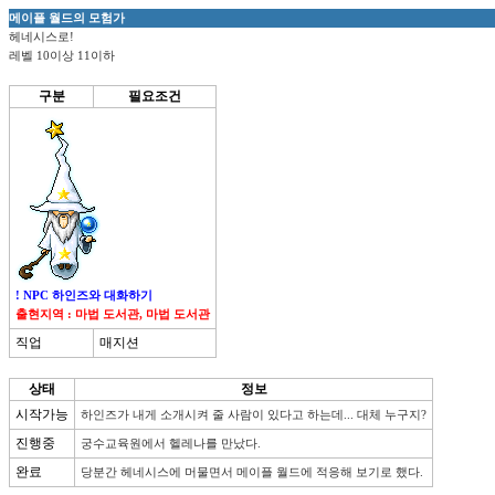
메이플 월드의 모험가
헤네시스로!
레벨 10이상 11이하
구분
필요조건
! NPC 하인즈와 대화하기
출현지역 : 마법 도서관, 마법 도서관
직업
매지션
상태
정보
시작가능
진행중
완료
당분간 헤네시스에 머물면서 메이플 월드에 적응해 보기로 했다.