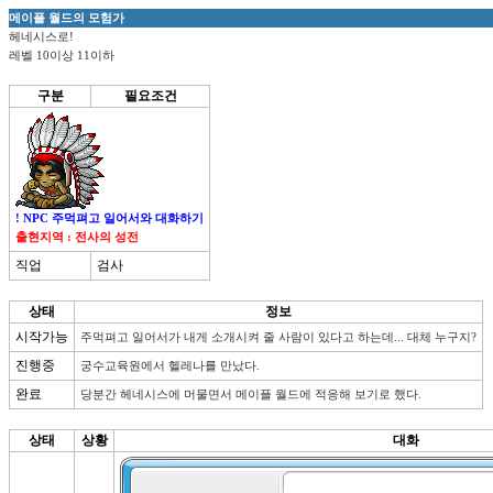
메이플 월드의 모험가
헤네시스로!
레벨 10이상 11이하
구분
필요조건
! NPC 주먹펴고 일어서와 대화하기
출현지역 : 전사의 성전
직업
검사
상태
정보
시작가능
진행중
완료
당분간 헤네시스에 머물면서 메이플 월드에 적응해 보기로 했다.
상태
상황
대화