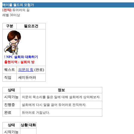
메이플 월드의 모험가
[전직]
듀어러의 길
레벨 30이상
구분
필요조건
! NPC 설희와 대화하기
출현지역 : 설희의 방
퀘스트
의문의 힘
(완료)
직업
세미듀어러
상태
정보
시작가능
의문의 목소리를 들은 일에 대해 설희에게 상의해보자.
진행중
설희에게 다시 말을 걸어 듀어러로 전직하자.
완료
듀어러로 거듭났다.
상태
상황
대화
시작가능