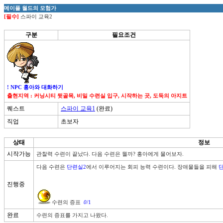
메이플 월드의 모험가
[필수]
스파이 교육2
구분
필요조건
! NPC 홍아와 대화하기
출현지역 : 커닝시티 뒷골목, 비밀 수련실 입구, 시작하는 곳, 도둑의 아지트
퀘스트
스파이 교육1
(완료)
직업
초보자
상태
정보
시작가능
관찰력 수련이 끝났다. 다음 수련은 뭘까? 홍아에게 물어보자.
다음 수련은 
단련실2
에서 이루어지는 회피 능력 수련이다. 장애물들을 피해 
단
진행중
수련의 증표  
0
/1
완료
수련의 증표를 가지고 나왔다.