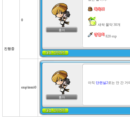
0
 새싹 물약 30개

홍아
 820 exp
진행중
아직 
단련실2
로는 안 간 거
stop\item\0
홍아