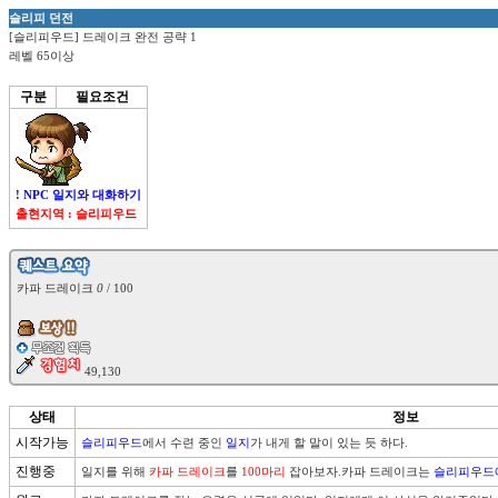
슬리피 던전
[슬리피우드] 드레이크 완전 공략 1
레벨 65이상
구분
필요조건
! NPC 일지와 대화하기
출현지역 : 슬리피우드

카파 드레이크 
0
 / 100

상태
정보
시작가능
슬리피우드
에서 수련 중인 
일지
가 내게 할 말이 있는 듯 하다.
진행중
일지를 위해 
카파 드레이크
를 
100마리
 잡아보자.카파 드레이크는 
슬리피우드에