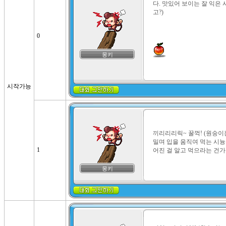
다. 맛있어 보이는 잘 익은 
고?)

0
몽키
시작가능
끼리리리릭~ 꿀꺽! (원숭이
밀며 입을 움직여 먹는 시늉을
1
어진 걸 알고 먹으라는 건가!
몽키