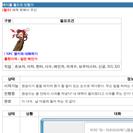
메이플 월드의 모험가
[필수]
체력 회복이 우선
구분
필요조건
! NPC 몽키와 대화하기
출현지역 : 얕은 해안가
직업
초보자, 아처, 헌터, 사수, 레인저, 저격수, 보우마스터, 신궁, 313, 323
상태
정
시작가능
원숭이가 품을 뒤지며 뭔가 할 말이 있는 눈으로 쳐다본다. 무슨 말을 하려는 
진행중
원숭이는 품 안에서 사과를 꺼냈다! 내 체력이 떨어졌다고 사과를 주는 건가!
완료
이 녀석.. 날 마음에 들어 하는 것 같다.
상태
상황
대화
끼익! 끽~ 끼리리리릭! (