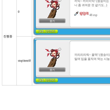
끼익~ 끼이이익! (원숭이는
니 좀 귀여운 것 같기도...)

0
 48 exp
몽키
진행중
끼리리리릭~ 꿀꺽! (원숭이
밀며 입을 움직여 먹는 시늉
stop\item\0
몽키