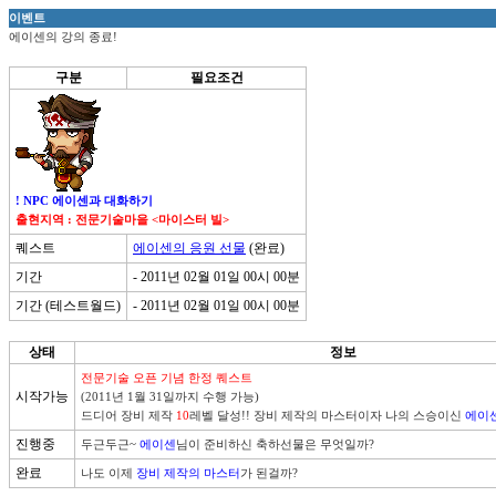
이벤트
에이센의 강의 종료!
구분
필요조건
! NPC 에이센과 대화하기
출현지역 : 전문기술마을 <마이스터 빌>
퀘스트
에이센의 응원 선물
(완료)
기간
- 2011년 02월 01일 00시 00분
기간 (테스트월드)
- 2011년 02월 01일 00시 00분
상태
정보
시작가능
(2011년 1월 31일까지 수행 가능)

드디어 장비 제작 
10
레벨 달성!! 장비 제작의 마스터이자 나의 스승이신 
에이
진행중
두근두근~ 
에이센
님이 준비하신 축하선물은 무엇일까?
완료
나도 이제 
장비 제작의 마스터
가 된걸까?