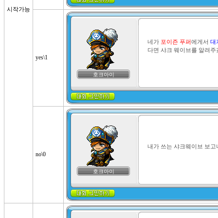
시작가능
네가 
포이즌 푸퍼
에게서 
대
다면 샤크 웨이브를 알려주
yes\1
호크아이
내가 쓰는 샤크웨이브 보고
no\0
호크아이