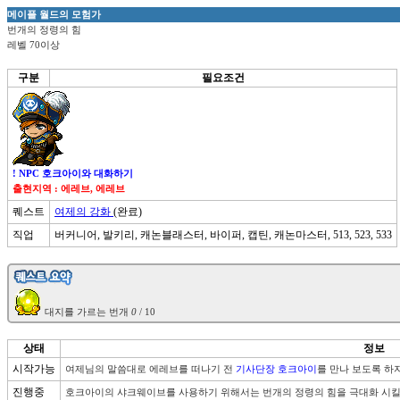
메이플 월드의 모험가
번개의 정령의 힘
레벨 70이상
구분
필요조건
! NPC 호크아이와 대화하기
출현지역 : 에레브, 에레브
퀘스트
여제의 강화
(완료)
직업
버커니어, 발키리, 캐논블래스터, 바이퍼, 캡틴, 캐논마스터, 513, 523, 533
 대지를 가르는 번개 
0
상태
정보
시작가능
여제님의 말씀대로 에레브를 떠나기 전 
기사단장 호크아이
를 만나 보도록 하자
진행중
호크아이의 샤크웨이브를 사용하기 위해서는 번개의 정령의 힘을 극대화 시킬 