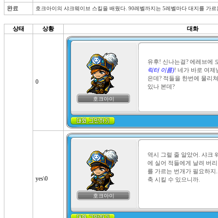
완료
호크아이의 샤크웨이브 스킬을 배웠다. 90레벨까지는 5레벨마다 대지를 가르는
상태
상황
대화
유후! 신나는걸? 에레브에 
릭터 이름)
! 네가 바로 여제
은데? 적들을 한번에 물리쳐
0
있나 본데?
호크아이
역시 그럴 줄 알았어. 샤크
에 실어 적들에게 날려 버리
를 가르는 번개가 필요하지.
yes\0
축 시킬 수 있으니까.
호크아이