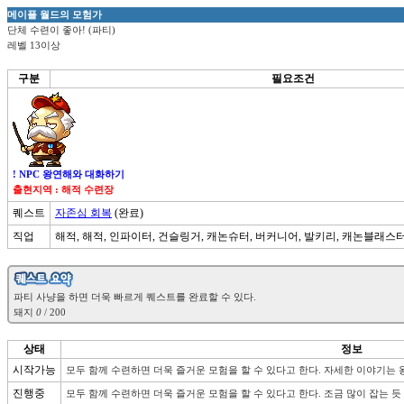
메이플 월드의 모험가
단체 수련이 좋아! (파티)
레벨 13이상
구분
필요조건
! NPC 왕연해와 대화하기
출현지역 : 해적 수련장
퀘스트
자존심 회복
(완료)
직업
해적, 해적, 인파이터, 건슬링거, 캐논슈터, 버커니어, 발키리, 캐논블래스터
돼지 
0
상태
정보
시작가능
모두 함께 수련하면 더욱 즐거운 모험을 할 수 있다고 한다. 자세한 이야기는
진행중
모두 함께 수련하면 더욱 즐거운 모험을 할 수 있다고 한다. 조금 많이 잡는 듯 