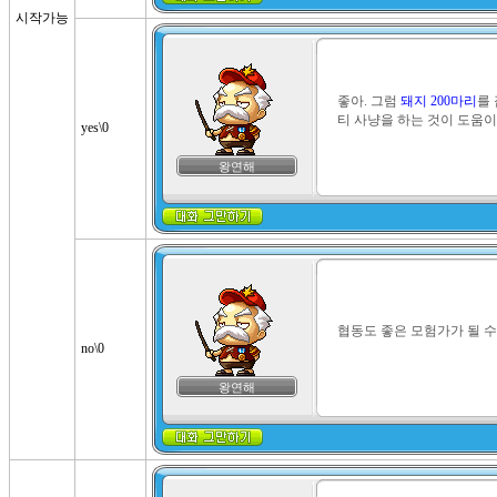
시작가능
좋아. 그럼 
돼지 200마리
를
티 사냥을 하는 것이 도움이
yes\0
왕연해
협동도 좋은 모험가가 될 수
no\0
왕연해