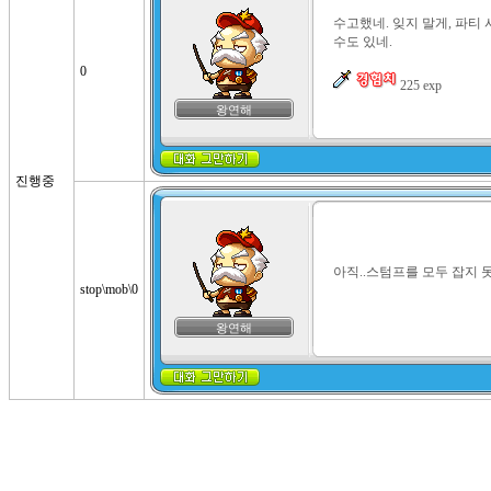
수고했네. 잊지 말게, 파티
수도 있네.

0
 225 exp
왕연해
진행중
아직..스텀프를 모두 잡지 
stop\mob\0
왕연해