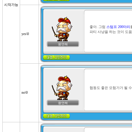
시작가능
좋아. 그럼 
스텀프 200마리
파티 사냥을 하는 것이 도움
yes\0
왕연해
협동도 좋은 모험가가 될 수
no\0
왕연해