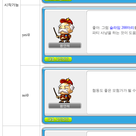
시작가능
좋아. 그럼 
슬라임 200마리
파티 사냥을 하는 것이 도움
yes\0
왕연해
협동도 좋은 모험가가 될 수
no\0
왕연해