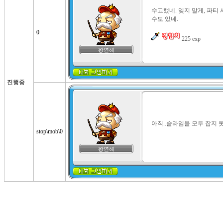
수고했네. 잊지 말게, 파티
수도 있네.

0
 225 exp
왕연해
진행중
아직..슬라임을 모두 잡지 
stop\mob\0
왕연해