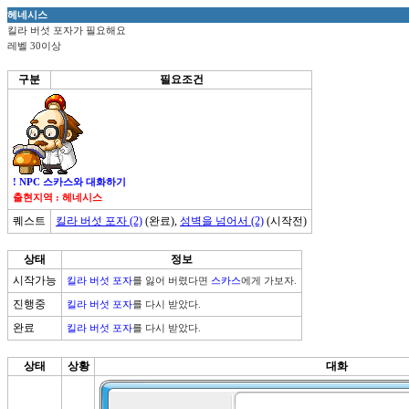
헤네시스
킬라 버섯 포자가 필요해요
레벨 30이상
구분
필요조건
! NPC 스카스와 대화하기
출현지역 : 헤네시스
퀘스트
킬라 버섯 포자 (2)
(완료),
성벽을 넘어서 (2)
(시작전)
상태
정보
시작가능
킬라 버섯 포자
를 잃어 버렸다면 
스카스
에게 가보자.
진행중
킬라 버섯 포자
를 다시 받았다.
완료
킬라 버섯 포자
를 다시 받았다.
상태
상황
대화