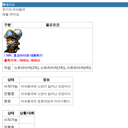
헤네시스
위기의 머쉬왕국
레벨 30이상
구분
필요조건
! NPC 호크아이와 대화하기
출현지역 : 에레브, 에레브
직업
스트라이커(2차), 스트라이커(3차), 스트라이커(4차)
상태
정보
시작가능
진행중
완료
머쉬왕국의 경호대장과 이야기했다. 
상태
상황
대화
시작가능
진행중