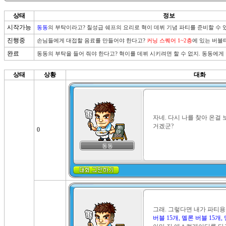
상태
정보
시작가능
동동
의 부탁이라고? 칠성급 쉐프의 요리로 혁이 데뷔 기념 파티를 준비할 수 
진행중
손님들에게 대접할 음료를 만들어야 한다고? 
커닝 스퀘어 1~2층
에 있는 버블
완료
동동의 부탁을 들어 줘야 한다고? 혁이를 데뷔 시키려면 할 수 없지. 동동에게
상태
상황
대화
자네. 다시 나를 찾아 온걸 
거겠군?
0
동동
그래. 그렇다면 내가 파티용
버블 15개, 멜론 버블 15개,