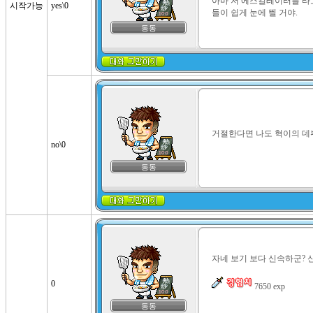
아마 저 에스컬레이터를 타고
시작가능
yes\0
들이 쉽게 눈에 띌 거야.
동동
거절한다면 나도 혁이의 데뷔
no\0
동동
자네 보기 보다 신속하군? 
0
 7650 exp
동동