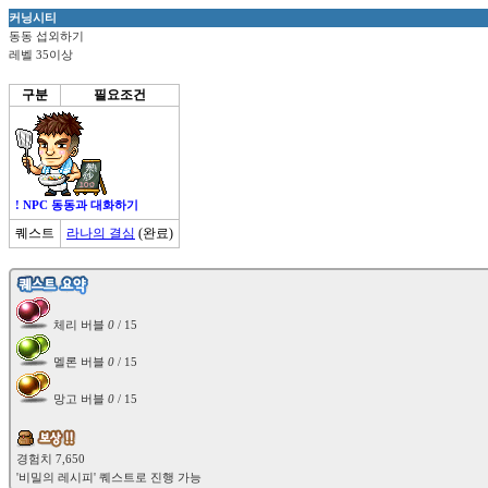
커닝시티
동동 섭외하기
레벨 35이상
구분
필요조건
! NPC 동동과 대화하기
퀘스트
라나의 결심
(완료)
 체리 버블 
0
 멜론 버블 
0
 망고 버블 
0
 / 15
