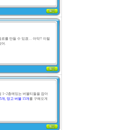
음료를 만들 수 있겠… 아악!! 이럴 
났어.
에스컬레이터를 타고 백화점 1~2층에있는 버블티들을 잡아 
5개, 망고 버블 15개
를 구해오게