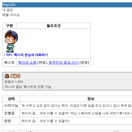
커닝시티
내 꿈은..
레벨 35이상
구분
필요조건
! NPC 혁이의 본심과 대화하기
퀘스트
혁이의 소원
(완료),
원주민의 호감 사기
(완료)
상태
정보
시작가능
꼭 이루고 싶은 꿈이 있다는 혁이. 지금은 다른 일을 하고 있으니 잠시 후에 
진행중
혁이의 꿈… 과연 이룰 수 있을까? 커닝 스퀘어에 쇼핑을 나온 대박기획 대표 
완료
혁이의 꿈… 과연 이룰 수 있을까?