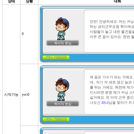
상태
상황
대화
안전! 안녕하세요. 저는 커
하는 공익근무요원 혁이에요.
사람들이 놓고 내린 물건들을
0
아주 큰 꿈이 있어요. 한번
혁이의 본심
제 꿈은 가수가 되는 거예요
대.. 저기 저 새로 생긴 높
를 하는 거예요. 예전에 제
이시라면 분명 제가 커닝 스
시작가능
yes\0
실거예요. 전 아직 근무 중이니
나오신 
라나
님을 찾아가 저 
혁이의 본심