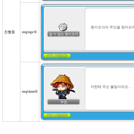
종이조각의 주인을 찾아보자
진행중
stop\npc\0
알 수 없는 종이조각
저한테 무슨 볼일이라도...
stop\item\0
무영