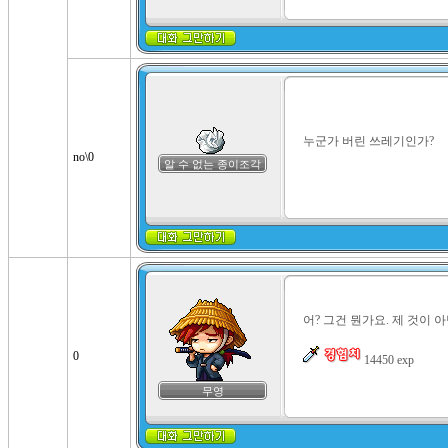
누군가 버린 쓰레기인가?
no\0
알 수 없는 종이조각
어? 그건 뭔가요. 제 것이 아
0
 14450 exp
무영