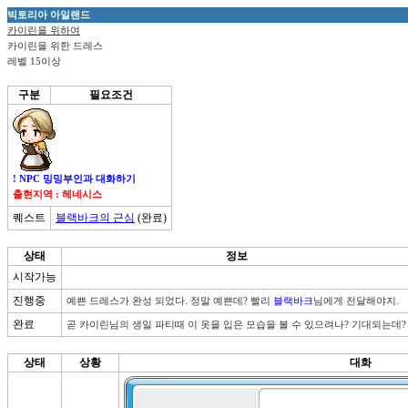
빅토리아 아일랜드
카이린을 위하여
카이린을 위한 드레스
레벨 15이상
구분
필요조건
! NPC 밍밍부인과 대화하기
출현지역 : 헤네시스
퀘스트
블랙바크의 근심
(완료)
상태
정보
시작가능
진행중
예쁜 드레스가 완성 되었다. 정말 예쁜데? 빨리 
블랙바크
님에게 전달해야지.
완료
곧 카이린님의 생일 파티때 이 옷을 입은 모습을 볼 수 있으려나? 기대되는데?
상태
상황
대화