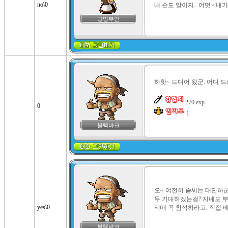
no\0
내 손도 말이지.. 어멋~ 내
밍밍부인
하핫~ 드디어 왔군. 어디 드
0
 1
블랙바크
오~ 여전히 솜씨는 대단하군.
두 기대하겠는걸? 자네도 
yes\0
티때 꼭 참석하라고. 직접 
블랙바크