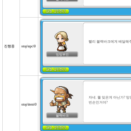
빨리 블랙바크에게 배달해주
진행중
stop\npc\0
밍밍부인
자네. 뭘 잊은게 아닌가? 
빈손인거야?
stop\item\0
블랙바크