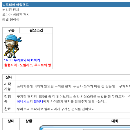
빅토리아 아일랜드
버려진 편지
쓰다가 버려진 편지
레벨 10이상
구분
필요조건
! NPC 무라트와 대화하기
출현지역 : 노틸러스, 무라트의 방
상태
시작
쓰레기통에 버려져 있었던 구겨진 편지. 누군가 쓰다가 버린 것 같은데… 구겨져서
가능
진행
중
헤네시스
의 
헬레나
에게 카이린의 편지를 전해주지 않겠냐는데…
완료
무라트의 부탁대로 헬레나에게 구겨진 편지를 전하였다.
상태
상황
대화