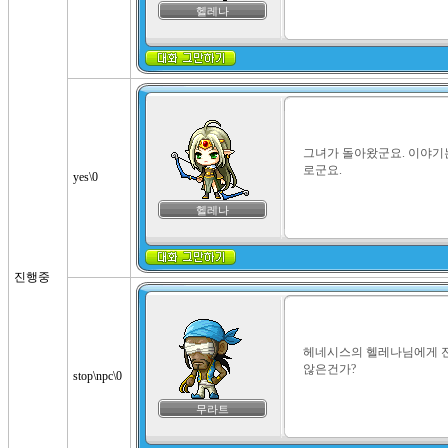
헬레나
그녀가 돌아왔군요. 이야기
로군요.
yes\0
헬레나
진행중
헤네시스의 헬레나님에게 전
않은건가?
stop\npc\0
무라트