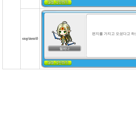
편지를 가지고 오셨다고 하
stop\item\0
헬레나