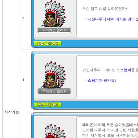
무슨 일로 나를 찾아온건가?

0
귀신나무에 대해 아시는 것이 
주먹펴고 일어서
귀신나무라... 아마도 스
스텀피
를 
1
스텀피가 뭔가요?
주먹펴고 일어서
시작가능
페리온이 아직 푸른 숲이었을때부터
오래된 나무지. 하지만 오랜 세월
하기 시작했지. 숲을 파괴하는 인