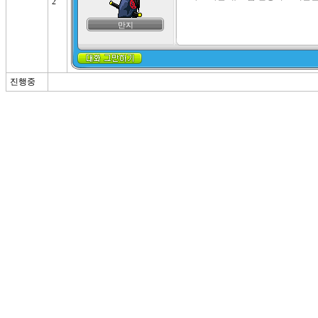
2
만지
진행중