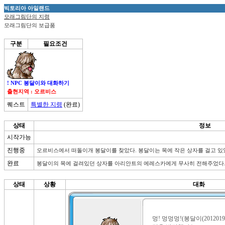
빅토리아 아일랜드
모래그림단의 지령
모래그림단의 보급품
구분
필요조건
! NPC 봉달이와 대화하기
출현지역 : 오르비스
퀘스트
특별한 지령
(완료)
상태
정보
시작가능
진행중
오르비스에서 떠돌이개 봉달이를 찾았다. 봉달이는 목에 작은 상자를 걸고 있
완료
봉달이의 목에 걸려있던 상자를 아리안트의 에레스카에게 무사히 전해주었다
상태
상황
대화
멍! 멍멍멍!(봉달이(20120