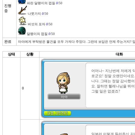
 파란 달팽이의 껍질 
0
진행
중
 나뭇가지 
0
 버섯의 포자 
0
 달팽이의 껍질 
0
/50
완료
마야에게 부탁받은 물건을 모두 가져다 주었다. 그런데 보답은 언제 주는거지? 앞
상태
상황
대화
어머나~ 지난번에 저에게 
로군요! 정말 오랜만이네요.
니다. 그때는 정말 감사했어
요. 잘하면 헬레나님을 뛰어넘
0
그럴 일은 없겠죠?
마야
일부러 이렇게 들러주신 김