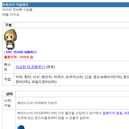
빅토리아 아일랜드
마야의 첫번째 수집품
레벨 53이상
구분
! NPC 마야와 대화하기
출현지역 : 마야의 집
퀘스
이상한 약 전해주기
(완료)
트
아처, 헌터, 사수, 레인저, 저격수, 보우마스터, 신궁, 윈드브레이커(1차), 윈
직업
헌터(3차), 와일드헌터(4차)
상태
시작
헤네시스의 마야에게 가보자.
가능
헤네시스의 마야로부터 여러 가지 물건을 수집하고 있다면서 
달팽이의 껍질, 파
저곳에 있는 몬스터들로부터 얻을 수 있을것 같은데...
