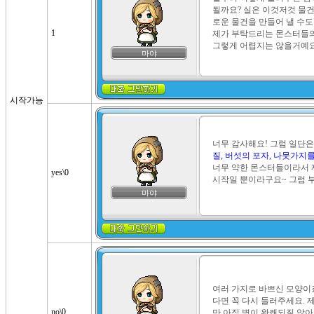
될까요? 실은 이것저것 물건
로운 물건을 만들어 낼 수도 
1
제가 부탁드리는 몬스터들의
그렇게 어렵지는 않을거예요
마야
시작가능
너무 감사해요! 그럼 일단은
질, 버섯의 포자, 나뭇가지를
너무 약한 몬스터들이라서 재미
yes\0
시작일 뿐이라구요~ 그럼 
마야
여러 가지로 바쁘신 모양이
다면 꼭 다시 들러주세요. 
no\0
만 아직 병이 완쾌되질 않아서