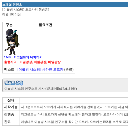
스페셜 컨텐츠
[이볼빙 시스템] 오르카의 행방은?
레벨 100이상
구분
필요조건
! NPC 지그문트와 대화하기
출현지역 : 비밀광장, 비밀광장, 비밀광장
퀘스트
[이볼빙 시스템] 사라진 오르카
(완료)
상태
시작가능
지그문트로부터 오르카가 사라졌다는 이야기를 전해들었다. 오르카는 지금 아무
진행중
지그문트는 다시 오르카의 신변을 확보해야 한다고 말한다. 오르카가 어디 있
완료
예상대로 이볼빙 시스템 연구소를 찾아간 오르카. 오르카는 ESS를 스우로 착각했