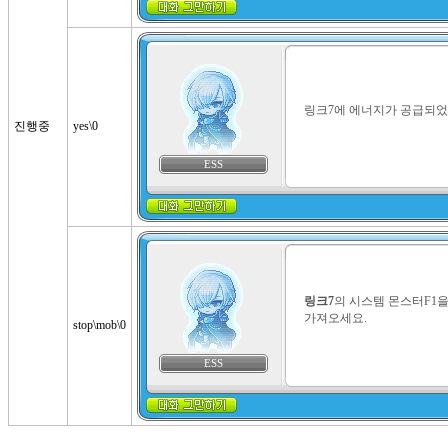
링크7에 에너지가 공급되었
진행중
yes\0
ESS
링크7
의 시스템 몬스터F1을
가져오세요.
stop\mob\0
ESS